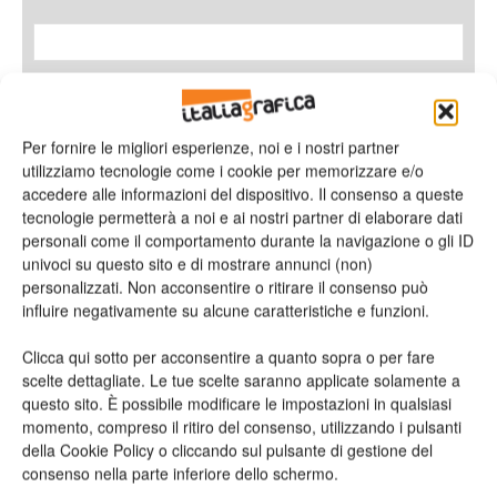
Azienda
Per fornire le migliori esperienze, noi e i nostri partner
utilizziamo tecnologie come i cookie per memorizzare e/o
accedere alle informazioni del dispositivo. Il consenso a queste
tecnologie permetterà a noi e ai nostri partner di elaborare dati
E-mail*
personali come il comportamento durante la navigazione o gli ID
univoci su questo sito e di mostrare annunci (non)
personalizzati. Non acconsentire o ritirare il consenso può
influire negativamente su alcune caratteristiche e funzioni.
Telefono
Clicca qui sotto per acconsentire a quanto sopra o per fare
scelte dettagliate. Le tue scelte saranno applicate solamente a
questo sito. È possibile modificare le impostazioni in qualsiasi
momento, compreso il ritiro del consenso, utilizzando i pulsanti
della Cookie Policy o cliccando sul pulsante di gestione del
consenso nella parte inferiore dello schermo.
Oggetto