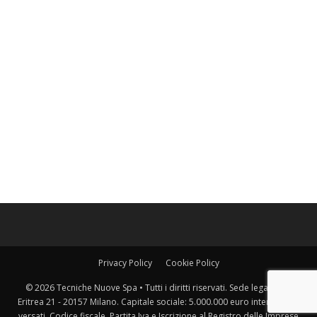
Privacy Policy
Cookie Policy
© 2026 Tecniche Nuove Spa • Tutti i diritti riservati. Sede legale: Via
Eritrea 21 - 20157 Milano. Capitale sociale: 5.000.000 euro interamente
versati. Codice fiscale, Partita Iva e Iscrizione al Registro delle Imprese