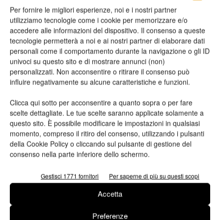
Per fornire le migliori esperienze, noi e i nostri partner
utilizziamo tecnologie come i cookie per memorizzare e/o
accedere alle informazioni del dispositivo. Il consenso a queste
tecnologie permetterà a noi e ai nostri partner di elaborare dati
personali come il comportamento durante la navigazione o gli ID
univoci su questo sito e di mostrare annunci (non)
personalizzati. Non acconsentire o ritirare il consenso può
influire negativamente su alcune caratteristiche e funzioni.
Clicca qui sotto per acconsentire a quanto sopra o per fare
Installazioni
scelte dettagliate. Le tue scelte saranno applicate solamente a
Il Piemonte investe sulle tecnologie
questo sito. È possibile modificare le impostazioni in qualsiasi
Heidelberg
momento, compreso il ritiro del consenso, utilizzando i pulsanti
della Cookie Policy o cliccando sul pulsante di gestione del
Quando i numeri parlano... 18 gruppi stampa VLF, 29 gruppi
consenso nella parte inferiore dello schermo.
stampa 70×100 di macchine a foglio e 4 macchine a bobina per
etichette Gallus/Heidelberg.
Gestisci 1771 fornitori
Per saperne di più su questi scopi
Valeria Teruzzi
15/07/2015
Accetta
Preferenze