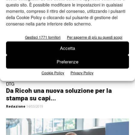
questo sito. È possibile modificare le impostazioni in qualsiasi
Valeria Teruzzi
10/03/2026
momento, compreso il ritiro del consenso, utilizzando i pulsanti
della Cookie Policy o cliccando sul pulsante di gestione del
consenso nella parte inferiore dello schermo.
Gestisci 1771 fornitori
Per saperne di più su questi scopi
Accetta
Preferenze
Cookie Policy
Privacy Policy
DTG
Da Ricoh una nuova soluzione per la
stampa su capi...
Redazione
14/03/2019