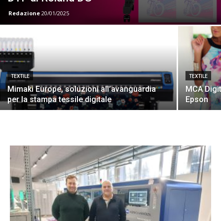
Redazione
20/01/2025
TEXTILE
TEXTILE
Mimaki Europe, soluzioni all’avanguardia
MCA Digit
per la stampa tessile digitale
Epson