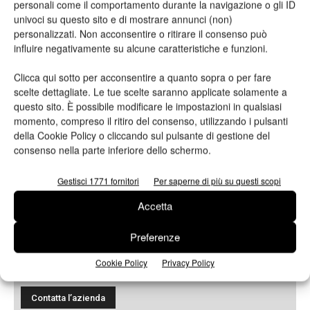
personali come il comportamento durante la navigazione o gli ID
Oggetto
univoci su questo sito e di mostrare annunci (non)
personalizzati. Non acconsentire o ritirare il consenso può
influire negativamente su alcune caratteristiche e funzioni.
Clicca qui sotto per acconsentire a quanto sopra o per fare
Messaggio
scelte dettagliate. Le tue scelte saranno applicate solamente a
questo sito. È possibile modificare le impostazioni in qualsiasi
momento, compreso il ritiro del consenso, utilizzando i pulsanti
della Cookie Policy o cliccando sul pulsante di gestione del
consenso nella parte inferiore dello schermo.
Gestisci 1771 fornitori
Per saperne di più su questi scopi
Accetta
Preferenze
Ho letto e accetto
l'informativa sulla privacy*
Cookie Policy
Privacy Policy