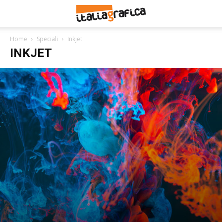
Home
Speciali
Inkjet
INKJET