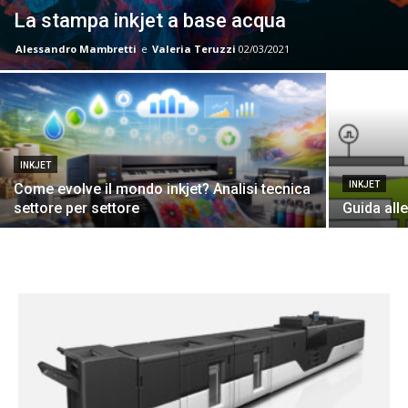
La stampa inkjet a base acqua
Alessandro Mambretti
e
Valeria Teruzzi
02/03/2021
INKJET
INKJET
Come evolve il mondo inkjet? Analisi tecnica
settore per settore
Guida alle