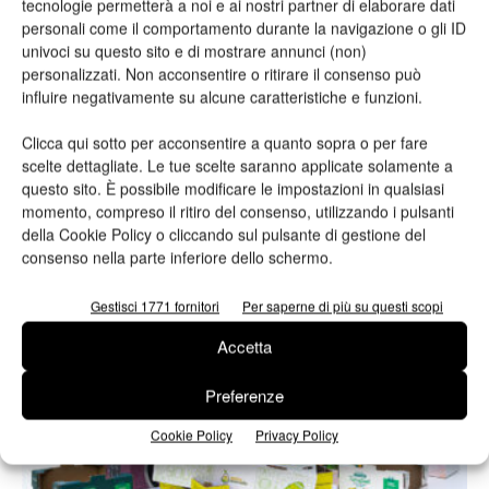
tecnologie permetterà a noi e ai nostri partner di elaborare dati
personali come il comportamento durante la navigazione o gli ID
univoci su questo sito e di mostrare annunci (non)
personalizzati. Non acconsentire o ritirare il consenso può
influire negativamente su alcune caratteristiche e funzioni.
Clicca qui sotto per acconsentire a quanto sopra o per fare
scelte dettagliate. Le tue scelte saranno applicate solamente a
Supporti
questo sito. È possibile modificare le impostazioni in qualsiasi
I supporti per la stampa inkjet, tra sfide e
momento, compreso il ritiro del consenso, utilizzando i pulsanti
opportunità
della Cookie Policy o cliccando sul pulsante di gestione del
Redazione
29/06/2022
consenso nella parte inferiore dello schermo.
Gestisci 1771 fornitori
Per saperne di più su questi scopi
Accetta
Preferenze
Cookie Policy
Privacy Policy