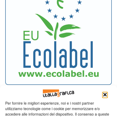
Certificazioni
Le carte della gamma UNO di Burgo
ottengono il marchio Ecolabel...
Per fornire le migliori esperienze, noi e i nostri partner
utilizziamo tecnologie come i cookie per memorizzare e/o
Valeria Teruzzi
10/09/2013
accedere alle informazioni del dispositivo. Il consenso a queste