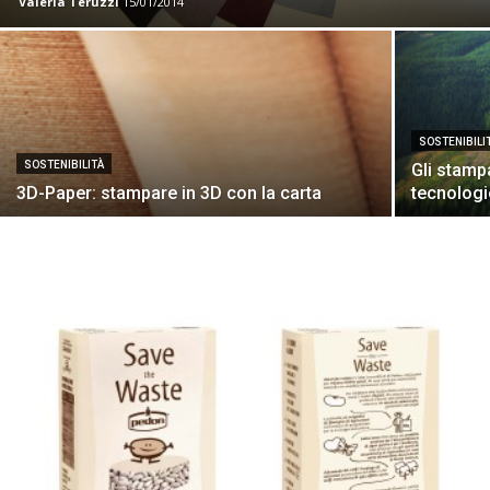
Valeria Teruzzi
15/01/2014
SOSTENIBILI
SOSTENIBILITÀ
Gli stampa
3D-Paper: stampare in 3D con la carta
tecnologie