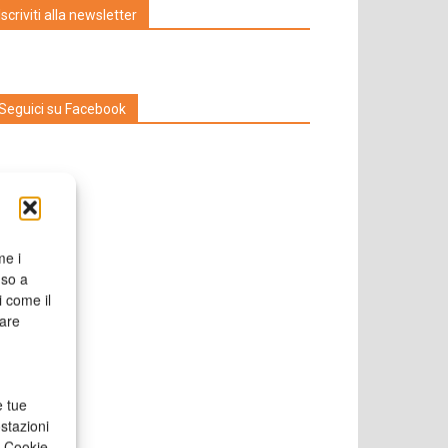
Iscriviti alla newsletter
Seguici su Facebook
me i
nso a
i come il
rare
e tue
stazioni
a Cookie