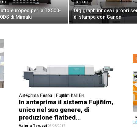
ITALE
DIGITALE
utto europeo per la TX500-
Digigraph innova i propri ser
0DS di Mimaki
di stampa con Canon
Anteprima Fespa | Fujifilm hall B4
In anteprima il sistema Fujifilm,
unico nel suo genere, di
produzione flatbed...
n
Ed
Valeria Teruzzi
08/05/2017