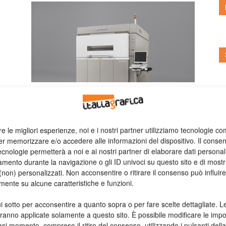
o
Stampa 3D
Ricoh lancia la sua prima
stampante 3D pensata per il
settore...
re le migliori esperienze, noi e i nostri partner utilizziamo tecnologie co
er memorizzare e/o accedere alle informazioni del dispositivo. Il conse
AM S5500P è progettata per supportare materiali
cnologie permetterà a noi e ai nostri partner di elaborare dati personal
che garantiscono elevati livelli di qualità. Oltre alla
mento durante la navigazione o gli ID univoci su questo sito e di most
tecnologia, Ricoh offre un portfolio completo di
non) personalizzati. Non acconsentire o ritirare il consenso può influire
servizi per le aziende che vogliono esplorare le
mente su alcune caratteristiche e funzioni.
potenzialità dell’additive manufacturing.
Valeria Teruzzi
19/11/2015
i sotto per acconsentire a quanto sopra o per fare scelte dettagliate. L
aranno applicate solamente a questo sito. È possibile modificare le impo
asi momento, compreso il ritiro del consenso, utilizzando i pulsanti dell