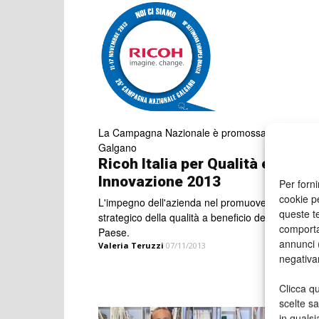
La Campagna Nazionale è promossa dal Grupp
Galgano
Ricoh Italia per Qualità e
Innovazione 2013
Per forni
cookie p
L'impegno dell'azienda nel promuovere il ruolo
queste te
strategico della qualità a beneficio del Sistema
comporta
Paese.
annunci (
Valeria Teruzzi
07/11/2013
negativa
Clicca qu
scelte s
in qualsi