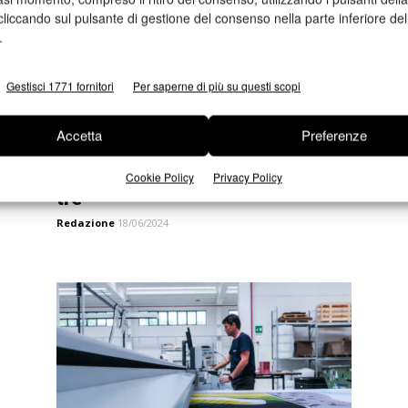
cliccando sul pulsante di gestione del consenso nella parte inferiore del
.
Gestisci 1771 fornitori
Per saperne di più su questi scopi
Accetta
Preferenze
Konica Minolta e Erregi
Solutions, una partnership per
Cookie Policy
Privacy Policy
tre
Redazione
18/06/2024