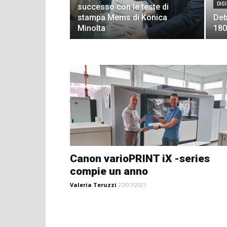
DIG
successo con le teste di
stampa Mems di Konica
Deb
Minolta
180
Canon varioPRINT iX -series
compie un anno
Valeria Teruzzi
27/07/2021