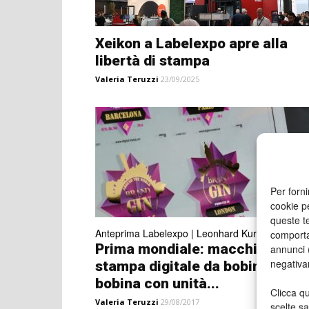
Xeikon a Labelexpo apre alla
libertà di stampa
Valeria Teruzzi
23/09/2025
Per forni
cookie p
queste te
Anteprima Labelexpo | Leonhard Kurz stand 3D 
comporta
Prima mondiale: macchina per
annunci (
negativa
stampa digitale da bobina a
bobina con unità...
Clicca qu
Valeria Teruzzi
29/08/2017
scelte s