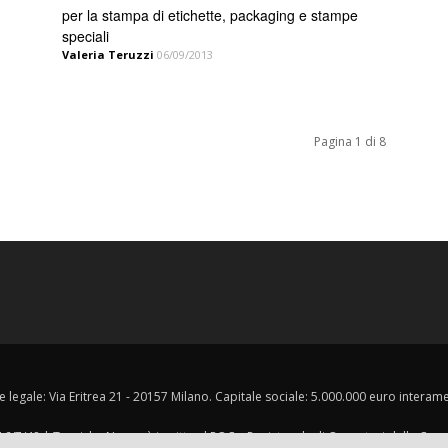
per la stampa di etichette, packaging e stampe
speciali
Valeria Teruzzi
06/09/2013
Pagina 1 di 8
e legale: Via Eritrea 21 - 20157 Milano. Capitale sociale: 5.000.000 euro interament
 16/7/48 | Tecniche Nuove è iscritta al ROC – Registro degli Operatori della Co