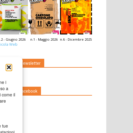
.2 - Giugno 2026
n.1 - Maggio 2026
n.6 - Dicembre 2025
icola Web
Iscriviti alla newsletter
me i
nso a
Seguici su Facebook
i come il
rare
e tue
stazioni