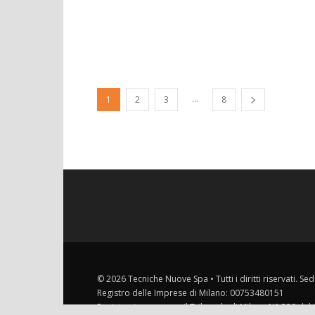
...
1
2
3
8
© 2026 Tecniche Nuove Spa • Tutti i diritti riservati. Sed
Registro delle Imprese di Milano: 00753480151
Registrazione presso il Tribunale di Milano N° 220 del