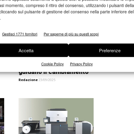
asi momento, compreso il ritiro del consenso, utilizzando i pulsanti dell
cliccando sul pulsante di gestione del consenso nella parte inferiore del
.
Gestisci 1771 fornitori
Per saperne di più su questi scopi
Accetta
Preferenze
9
Labelexpo 2025, tante novità che
Cookie Policy
Privacy Policy
guidano il cambiamento
Redazione
23/09/2025