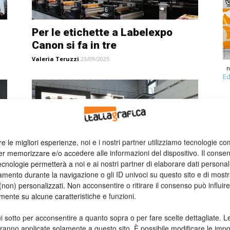
Per le etichette a Labelexpo
Canon si fa in tre
Valeria Teruzzi
23/09/2025
n
Ed
re le migliori esperienze, noi e i nostri partner utilizziamo tecnologie co
er memorizzare e/o accedere alle informazioni del dispositivo. Il conse
cnologie permetterà a noi e ai nostri partner di elaborare dati personal
40
Colorgraf a Labelexpo 2025:
mento durante la navigazione o gli ID univoci su questo sito e di most
non) personalizzati. Non acconsentire o ritirare il consenso può influire
inchiostri su misura per mercati
mente su alcune caratteristiche e funzioni.
esigenti
Redazione
23/09/2025
i sotto per acconsentire a quanto sopra o per fare scelte dettagliate. L
aranno applicate solamente a questo sito. È possibile modificare le impo