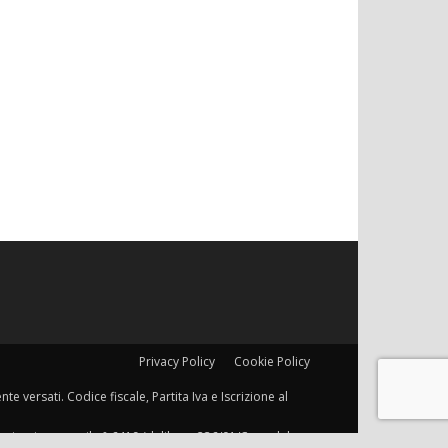
Privacy Policy
Cookie Policy
e versati. Codice fiscale, Partita Iva e Iscrizione al
municazione con il n° 6419 (delibera 236/01/Cons del