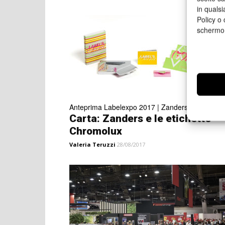
in qualsi
Policy o 
schermo
Anteprima Labelexpo 2017 | Zanders stand 4A3
Carta: Zanders e le etichette
Chromolux
Valeria Teruzzi
28/08/2017