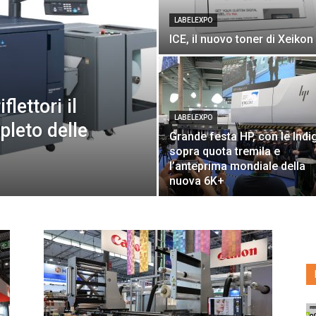
c
LABELEXPO
l
ICE, il nuovo toner di Xeikon
o
flettori il
LABELEXPO
pleto delle
Grande festa HP, con le Indi
sopra quota tremila e
l’anteprima mondiale della
nuova 6K+