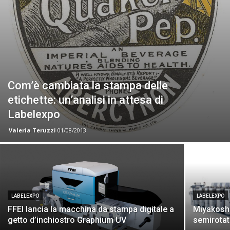
Com’è cambiata la stampa delle
etichette: un’analisi in attesa di
Labelexpo
Valeria Teruzzi
01/08/2013
LABELEXPO
LABELEXPO
FFEI lancia la macchina da stampa digitale a
Miyakoshi
getto d’inchiostro Graphium UV
semirotat