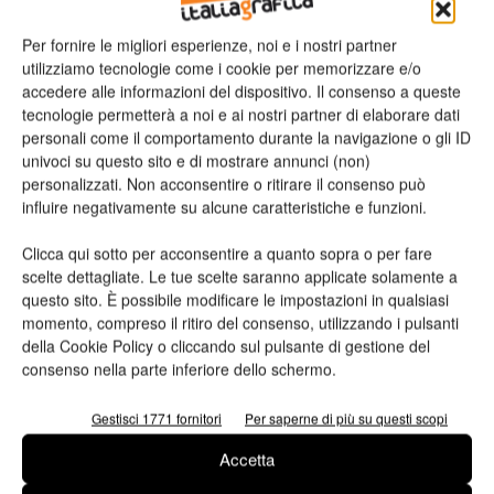
Litografia Castello entra nel mondo delle
Per fornire le migliori esperienze, noi e i nostri partner
etichette con Gallus
utilizziamo tecnologie come i cookie per memorizzare e/o
Valeria Teruzzi
17/09/2013
accedere alle informazioni del dispositivo. Il consenso a queste
tecnologie permetterà a noi e ai nostri partner di elaborare dati
personali come il comportamento durante la navigazione o gli ID
univoci su questo sito e di mostrare annunci (non)
personalizzati. Non acconsentire o ritirare il consenso può
influire negativamente su alcune caratteristiche e funzioni.
Clicca qui sotto per acconsentire a quanto sopra o per fare
scelte dettagliate. Le tue scelte saranno applicate solamente a
questo sito. È possibile modificare le impostazioni in qualsiasi
momento, compreso il ritiro del consenso, utilizzando i pulsanti
della Cookie Policy o cliccando sul pulsante di gestione del
consenso nella parte inferiore dello schermo.
Gestisci 1771 fornitori
Per saperne di più su questi scopi
Accetta